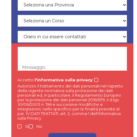
Messaggio
Accetto
l'informativa sulla privacy
Autorizzo il trattamento dei dati personali nel rispetto
della vigente normativa sulla protezione dei dati
personali ed, in particolare, il Regolamento Europeo
per la protezione dei dati personali 2016/679, il d.lgs.
30/06/2003 n. 196 e successive modifiche e
integrazioni, nello specifico per le finalità previste al
par. IV DATI TRATTATI, art. 2, comma 1 dell’Informativa
sulla Privacy.
Si
No