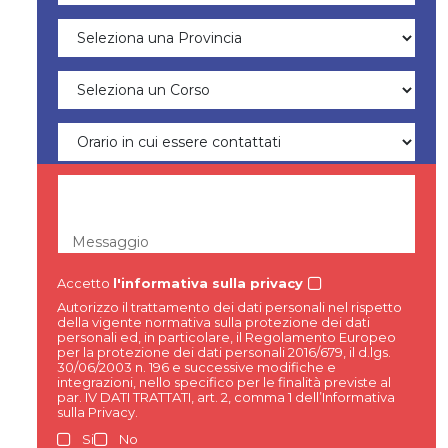
Messaggio
Accetto
l'informativa sulla privacy
Autorizzo il trattamento dei dati personali nel rispetto
della vigente normativa sulla protezione dei dati
personali ed, in particolare, il Regolamento Europeo
per la protezione dei dati personali 2016/679, il d.lgs.
30/06/2003 n. 196 e successive modifiche e
integrazioni, nello specifico per le finalità previste al
par. IV DATI TRATTATI, art. 2, comma 1 dell’Informativa
sulla Privacy.
Si
No