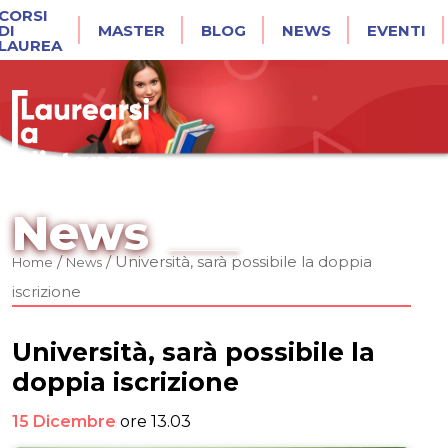
CORSI
DI
MASTER
BLOG
NEWS
EVENTI
LAUREA
News
/
/
Università, sarà possibile la doppia
Home
News
iscrizione
Università, sarà possibile la
doppia iscrizione
15 Dicembre
ore 13.03