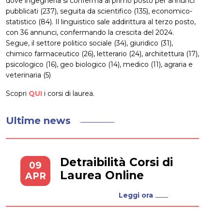
dove ingegneria si conferma al primo posto per annunci
pubblicati (237), seguita da scientifico (135), economico-
statistico (84). Il linguistico sale addirittura al terzo posto,
con 36 annunci, confermando la crescita del 2024.
Segue, il settore politico sociale (34), giuridico (31),
chimico farmaceutico (26), letterario (24), architettura (17),
psicologico (16), geo biologico (14), medico (11), agraria e
veterinaria (5)
Scopri
QUI
i corsi di laurea.
Ultime news
Detraibilità Corsi di
09
Laurea Online
APR
Leggi ora