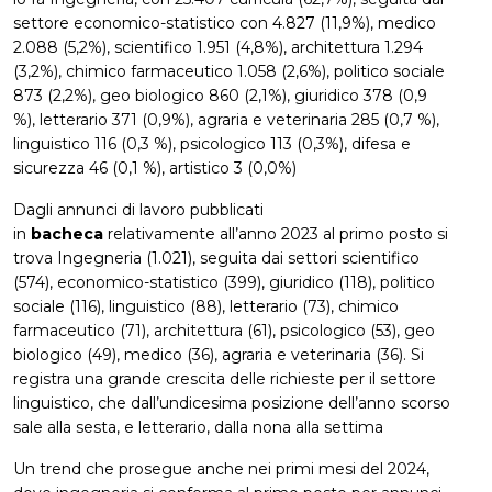
settore economico-statistico con 4.827 (11,9%), medico
2.088 (5,2%), scientifico 1.951 (4,8%), architettura 1.294
(3,2%), chimico farmaceutico 1.058 (2,6%), politico sociale
873 (2,2%), geo biologico 860 (2,1%), giuridico 378 (0,9
%), letterario 371 (0,9%), agraria e veterinaria 285 (0,7 %),
linguistico 116 (0,3 %), psicologico 113 (0,3%), difesa e
sicurezza 46 (0,1 %), artistico 3 (0,0%)
Dagli annunci di lavoro pubblicati
in
bacheca
relativamente all’anno 2023 al primo posto si
trova Ingegneria (1.021), seguita dai settori scientifico
(574), economico-statistico (399), giuridico (118), politico
sociale (116), linguistico (88), letterario (73), chimico
farmaceutico (71), architettura (61), psicologico (53), geo
biologico (49), medico (36), agraria e veterinaria (36). Si
registra una grande crescita delle richieste per il settore
linguistico, che dall’undicesima posizione dell’anno scorso
sale alla sesta, e letterario, dalla nona alla settima
Un trend che prosegue anche nei primi mesi del 2024,