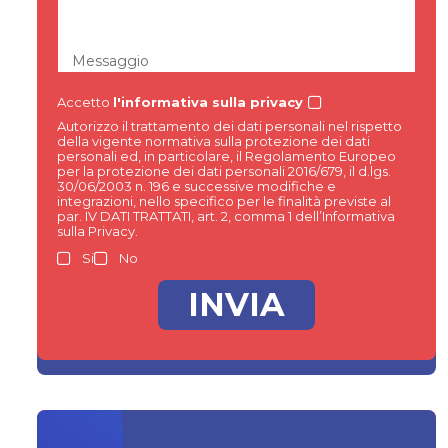
Messaggio
Accetto
l'informativa sulla privacy
Autorizzo il trattamento dei dati personali nel rispetto
della vigente normativa sulla protezione dei dati
personali ed, in particolare, il Regolamento Europeo
per la protezione dei dati personali 2016/679, il d.lgs.
30/06/2003 n. 196 e successive modifiche e
integrazioni, nello specifico per le finalità previste al
par. IV DATI TRATTATI, art. 2, comma 1 dell’Informativa
sulla Privacy.
Si
No