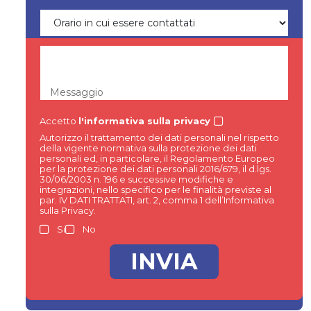
Messaggio
Accetto
l'informativa sulla privacy
Autorizzo il trattamento dei dati personali nel rispetto
della vigente normativa sulla protezione dei dati
personali ed, in particolare, il Regolamento Europeo
per la protezione dei dati personali 2016/679, il d.lgs.
30/06/2003 n. 196 e successive modifiche e
integrazioni, nello specifico per le finalità previste al
par. IV DATI TRATTATI, art. 2, comma 1 dell’Informativa
sulla Privacy.
Si
No