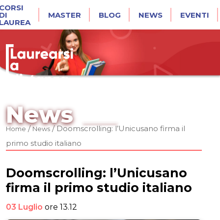
CORSI
DI
MASTER
BLOG
NEWS
EVENTI
LAUREA
News
/
/
Doomscrolling: l’Unicusano firma il
Home
News
primo studio italiano
Doomscrolling: l’Unicusano
firma il primo studio italiano
03 Luglio
ore 13.12