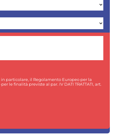
, in particolare, il Regolamento Europeo per la
er le finalità previste al par. IV DATI TRATTATI, art.