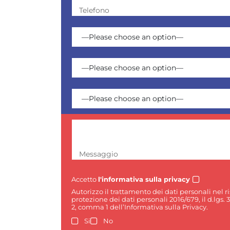
Telefono
Messaggio
Accetto
l'informativa sulla privacy
Autorizzo il trattamento dei dati personali nel 
protezione dei dati personali 2016/679, il d.lgs. 
2, comma 1 dell’Informativa sulla Privacy.
Si
No