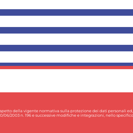
rispetto della vigente normativa sulla protezione dei dati personali ed
30/06/2003 n. 196 e successive modifiche e integrazioni, nello specifico p