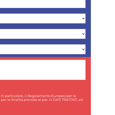
, in particolare, il Regolamento Europeo per la
er le finalità previste al par. IV DATI TRATTATI, art.