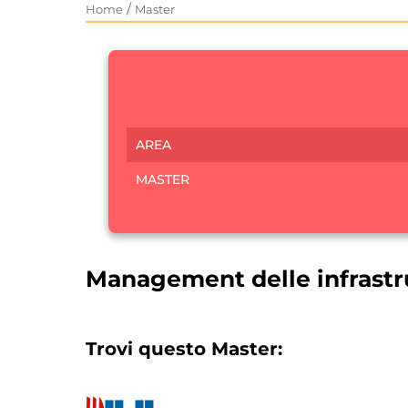
/
Home
Master
AREA
MASTER
Management delle infrastr
Trovi questo Master: