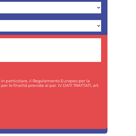
, in particolare, il Regolamento Europeo per la
er le finalità previste al par. IV DATI TRATTATI, art.