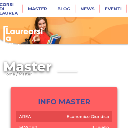
CORSI
DI
MASTER
BLOG
NEWS
EVENTI
LAUREA
Master
/
Home
Master
INFO MASTER
AREA
Economico Giuridica
MASTER
II Livello