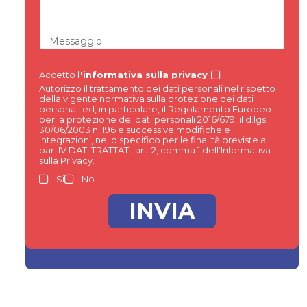
Messaggio
Accetto
l'informativa sulla privacy
Autorizzo il trattamento dei dati personali nel rispetto
della vigente normativa sulla protezione dei dati
personali ed, in particolare, il Regolamento Europeo
per la protezione dei dati personali 2016/679, il d.lgs.
30/06/2003 n. 196 e successive modifiche e
integrazioni, nello specifico per le finalità previste al
par. IV DATI TRATTATI, art. 2, comma 1 dell’Informativa
sulla Privacy.
Si
No