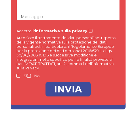
Messaggio
Accetto
l'informativa sulla privacy
Autorizzo il trattamento dei dati personali nel rispetto
della vigente normativa sulla protezione dei dati
personali ed, in particolare, il Regolamento Europeo
per la protezione dei dati personali 2016/679, il d.lgs.
30/06/2003 n. 196 e successive modifiche e
integrazioni, nello specifico per le finalità previste al
par. IV DATI TRATTATI, art. 2, comma 1 dell’Informativa
sulla Privacy.
Si
No