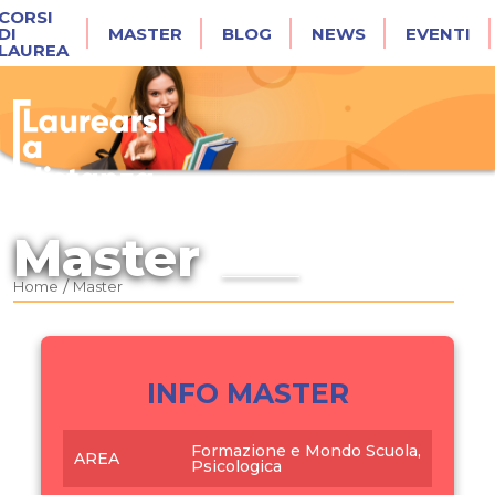
CORSI
DI
MASTER
BLOG
NEWS
EVENTI
LAUREA
Master
/
Home
Master
INFO MASTER
Formazione e Mondo Scuola,
AREA
Psicologica