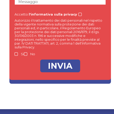
Messaggio
Accetto
l'informativa sulla privacy
Autorizzo il trattamento dei dati personali nel rispetto
della vigente normativa sulla protezione dei dati
personali ed, in particolare, il Regolamento Europeo
per la protezione dei dati personali 2016/679, il d.lgs.
30/06/2003 n. 196 e successive modifiche e
integrazioni, nello specifico per le finalità previste al
par. IV DATI TRATTATI, art. 2, comma 1 dell’Informativa
sulla Privacy.
Si
No