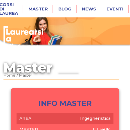
CORSI
DI
MASTER
BLOG
NEWS
EVENTI
LAUREA
Master
/
Home
Master
INFO MASTER
AREA
Ingegneristica
MASTER
II Livello