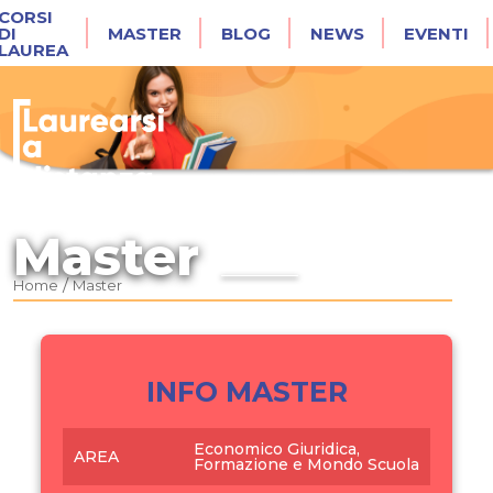
CORSI
DI
MASTER
BLOG
NEWS
EVENTI
LAUREA
Master
/
Home
Master
INFO MASTER
Economico Giuridica,
AREA
Formazione e Mondo Scuola