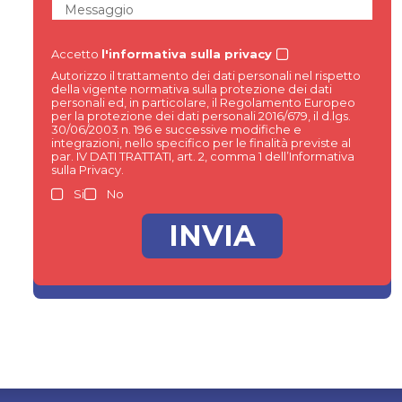
Messaggio
Accetto
l'informativa sulla privacy
Autorizzo il trattamento dei dati personali nel rispetto
della vigente normativa sulla protezione dei dati
personali ed, in particolare, il Regolamento Europeo
per la protezione dei dati personali 2016/679, il d.lgs.
30/06/2003 n. 196 e successive modifiche e
integrazioni, nello specifico per le finalità previste al
par. IV DATI TRATTATI, art. 2, comma 1 dell’Informativa
sulla Privacy.
Si
No