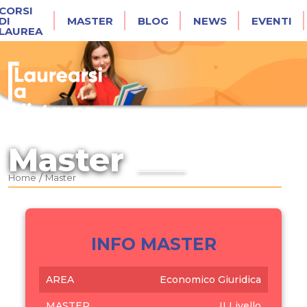
CORSI
DI
MASTER
BLOG
NEWS
EVENTI
LAUREA
Master
/
Home
Master
INFO MASTER
AREA
Economico Giuridica
MASTER
II Livello