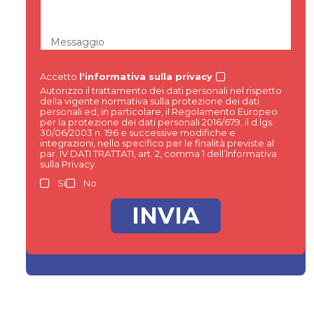
Messaggio
Accetto
l'informativa sulla privacy
Autorizzo il trattamento dei dati personali nel rispetto
della vigente normativa sulla protezione dei dati
personali ed, in particolare, il Regolamento Europeo
per la protezione dei dati personali 2016/679, il d.lgs.
30/06/2003 n. 196 e successive modifiche e
integrazioni, nello specifico per le finalità previste al
par. IV DATI TRATTATI, art. 2, comma 1 dell’Informativa
sulla Privacy.
Si
No