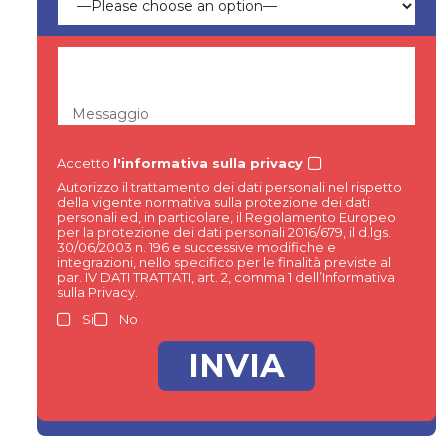
Messaggio
Accetto
l'informativa sulla privacy
Autorizzo il trattamento dei dati personali nel rispetto
della vigente normativa sulla protezione dei dati
personali ed, in particolare, il Regolamento Europeo
per la protezione dei dati personali 2016/679, il d.lgs.
30/06/2003 n. 196 e successive modifiche e
integrazioni, nello specifico per le finalità previste al
par. IV DATI TRATTATI, art. 2, comma 1 dell’Informativa
sulla Privacy.
Si
No