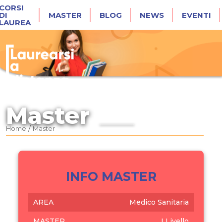
CORSI
DI
MASTER
BLOG
NEWS
EVENTI
LAUREA
Master
/
Home
Master
INFO MASTER
AREA
Medico Sanitaria
MASTER
I Livello