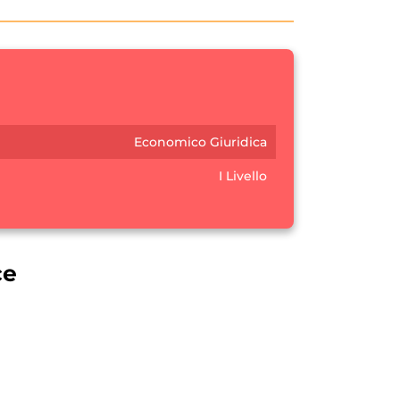
Economico Giuridica
I Livello
ce