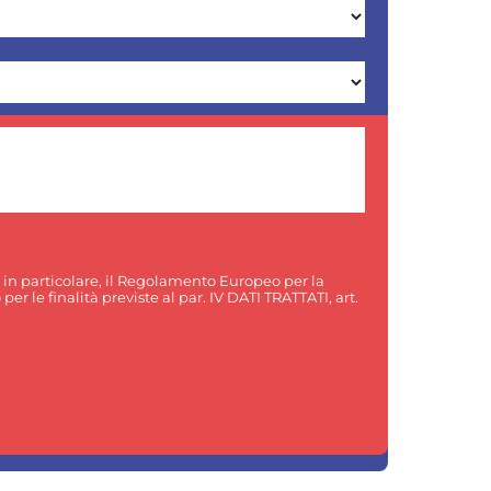
, in particolare, il Regolamento Europeo per la
er le finalità previste al par. IV DATI TRATTATI, art.