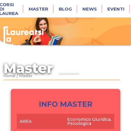
CORSI
DI
MASTER
BLOG
NEWS
EVENTI
LAUREA
Master
/
Home
Master
INFO MASTER
Economico Giuridica,
AREA
Psicologica