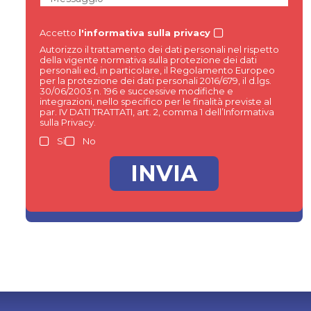
Accetto
l'informativa sulla privacy
Autorizzo il trattamento dei dati personali nel rispetto
della vigente normativa sulla protezione dei dati
personali ed, in particolare, il Regolamento Europeo
per la protezione dei dati personali 2016/679, il d.lgs.
30/06/2003 n. 196 e successive modifiche e
integrazioni, nello specifico per le finalità previste al
par. IV DATI TRATTATI, art. 2, comma 1 dell’Informativa
sulla Privacy.
Si
No