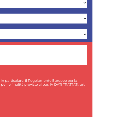
, in particolare, il Regolamento Europeo per la
er le finalità previste al par. IV DATI TRATTATI, art.