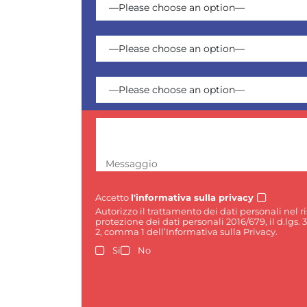
Messaggio
Accetto
l'informativa sulla privacy
Autorizzo il trattamento dei dati personali nel 
protezione dei dati personali 2016/679, il d.lgs. 
2, comma 1 dell’Informativa sulla Privacy.
Si
No