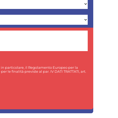
, in particolare, il Regolamento Europeo per la
er le finalità previste al par. IV DATI TRATTATI, art.