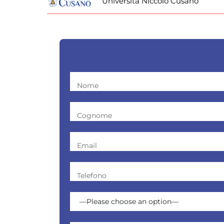
Università Niccolò Cusano
Nome
Cognome
Email
Telefono