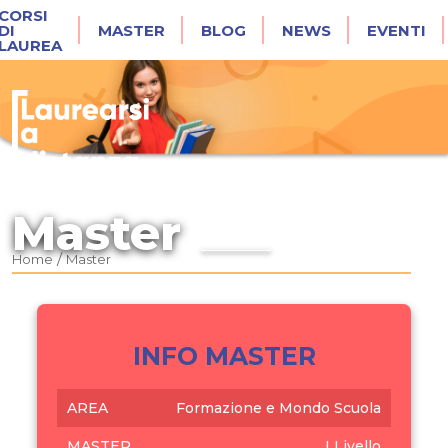
CORSI
DI
MASTER
BLOG
NEWS
EVENTI
LAUREA
Master
/
Home
Master
INFO MASTER
AREA
Formazione e Mondo Scuola
MASTER
I Livello