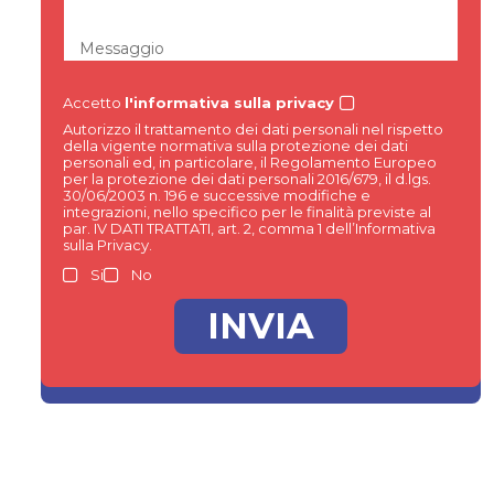
Messaggio
Accetto
l'informativa sulla privacy
Autorizzo il trattamento dei dati personali nel rispetto
della vigente normativa sulla protezione dei dati
personali ed, in particolare, il Regolamento Europeo
per la protezione dei dati personali 2016/679, il d.lgs.
30/06/2003 n. 196 e successive modifiche e
integrazioni, nello specifico per le finalità previste al
par. IV DATI TRATTATI, art. 2, comma 1 dell’Informativa
sulla Privacy.
Si
No