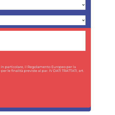
, in particolare, il Regolamento Europeo per la
er le finalità previste al par. IV DATI TRATTATI, art.