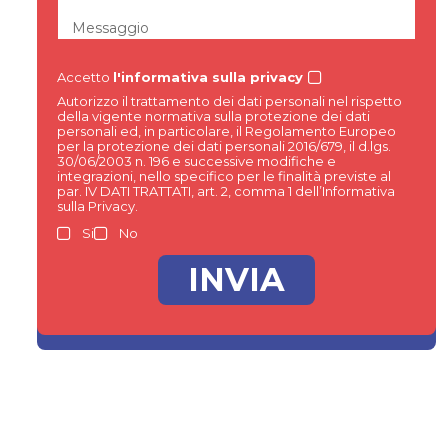
Messaggio
Accetto
l'informativa sulla privacy
Autorizzo il trattamento dei dati personali nel rispetto
della vigente normativa sulla protezione dei dati
personali ed, in particolare, il Regolamento Europeo
per la protezione dei dati personali 2016/679, il d.lgs.
30/06/2003 n. 196 e successive modifiche e
integrazioni, nello specifico per le finalità previste al
par. IV DATI TRATTATI, art. 2, comma 1 dell’Informativa
sulla Privacy.
Si
No