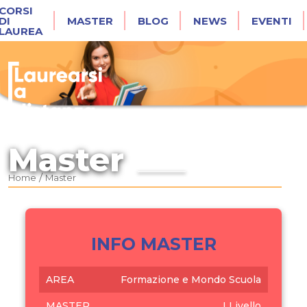
CORSI
DI
MASTER
BLOG
NEWS
EVENTI
LAUREA
Master
/
Home
Master
INFO MASTER
AREA
Formazione e Mondo Scuola
MASTER
I Livello