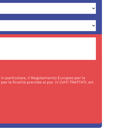
, in particolare, il Regolamento Europeo per la
er le finalità previste al par. IV DATI TRATTATI, art.