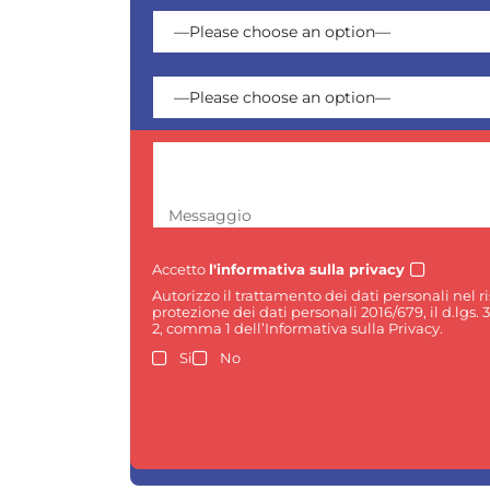
Messaggio
Accetto
l'informativa sulla privacy
Autorizzo il trattamento dei dati personali nel 
protezione dei dati personali 2016/679, il d.lgs. 
2, comma 1 dell’Informativa sulla Privacy.
Si
No