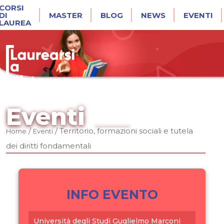
CORSI
DI
MASTER
BLOG
NEWS
EVENTI
LAUREA
Eventi
/
/
Territorio, formazioni sociali e tutela
Home
Eventi
dei diritti fondamentali
INFO EVENTO
Università degli Studi Guglielmo Marconi