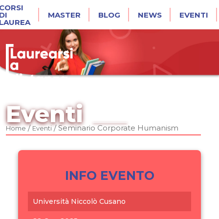
CORSI
DI
MASTER
BLOG
NEWS
EVENTI
LAUREA
Eventi
/
/
Seminario Corporate Humanism
Home
Eventi
INFO EVENTO
Università Niccolò Cusano