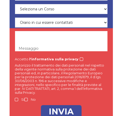
Messaggio
Accetto
l'informativa sulla privacy
Autorizzo il trattamento dei dati personali nel rispetto
della vigente normativa sulla protezione dei dati
personali ed, in particolare, il Regolamento Europeo
per la protezione dei dati personali 2016/679, il d.lgs.
30/06/2003 n. 196 e successive modifiche e
integrazioni, nello specifico per le finalità previste al
par. IV DATI TRATTATI, art. 2, comma 1 dell’Informativa
sulla Privacy.
Si
No