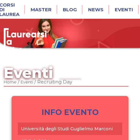
CORSI
DI
MASTER
BLOG
NEWS
EVENTI
LAUREA
Eventi
/
/
Recruiting Day
Home
Eventi
INFO EVENTO
Università degli Studi Guglielmo Marconi