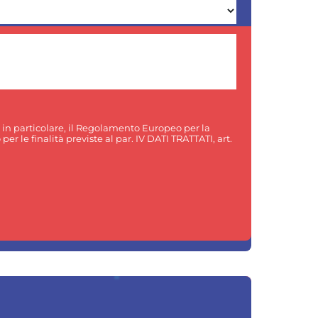
, in particolare, il Regolamento Europeo per la
er le finalità previste al par. IV DATI TRATTATI, art.