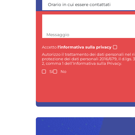
Messaggio
Accetto
l'informativa sulla privacy
Autorizzo il trattamento dei dati personali nel 
protezione dei dati personali 2016/679, il d.lgs. 
2, comma 1 dell’Informativa sulla Privacy.
Si
No