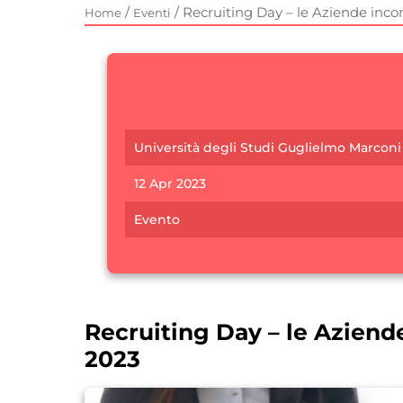
/
/
Recruiting Day – le Aziende incon
Home
Eventi
Università degli Studi Guglielmo Marconi
12 Apr 2023
Evento
Recruiting Day – le Aziende
2023