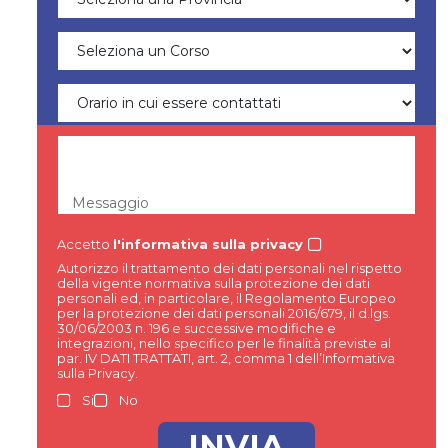
Messaggio
Accetto
l'informativa sulla privacy
Autorizzo il trattamento dei dati personali nel rispetto
della vigente normativa sulla protezione dei dati
personali ed, in particolare, il Regolamento Europeo
per la protezione dei dati personali 2016/679, il d.lgs.
30/06/2003 n. 196 e successive modifiche e
integrazioni, nello specifico per le finalità previste al
par. IV DATI TRATTATI, art. 2, comma 1 dell’Informativa
sulla Privacy.
Si
No