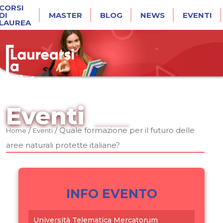
CORSI
DI
MASTER
BLOG
NEWS
EVENTI
LAUREA
Eventi
/
/
Quale formazione per il futuro delle
Home
Eventi
aree naturali protette italiane?
INFO EVENTO
Università Telematica Mercatorum