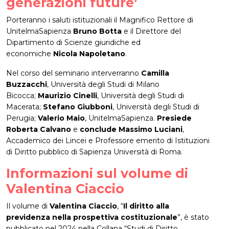
generazioni future’
Porteranno i saluti istituzionali il Magnifico Rettore di
UnitelmaSapienza
Bruno Botta
e il Direttore del
Dipartimento di Scienze giuridiche ed
economiche
Nicola Napoletano
.
Nel corso del seminario interverranno
Camilla
Buzzacchi
, Università degli Studi di Milano
Bicocca;
Maurizio Cinelli
, Università degli Studi di
Macerata;
Stefano Giubboni
, Università degli Studi di
Perugia;
Valerio Maio
, UnitelmaSapienza.
Presiede
Roberta Calvano
e
conclude Massimo Luciani
,
Accademico dei Lincei e Professore emerito di Istituzioni
di Diritto pubblico di Sapienza Università di Roma.
Informazioni sul volume di
Valentina Ciaccio
Il volume di
Valentina Ciaccio
, “
Il diritto alla
previdenza nella prospettiva costituzionale
”, è stato
pubblicato nel 2024 nella Collana “Studi di Diritto