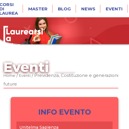
CORSI
DI
MASTER
BLOG
NEWS
EVENTI
LAUREA
Eventi
/
/
Previdenza, Costituzione e generazioni
Home
Eventi
future
INFO EVENTO
Unitelma Sapienza