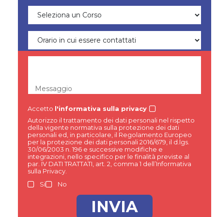
Messaggio
Accetto
l'informativa sulla privacy
Autorizzo il trattamento dei dati personali nel rispetto
della vigente normativa sulla protezione dei dati
personali ed, in particolare, il Regolamento Europeo
per la protezione dei dati personali 2016/679, il d.lgs.
30/06/2003 n. 196 e successive modifiche e
integrazioni, nello specifico per le finalità previste al
par. IV DATI TRATTATI, art. 2, comma 1 dell’Informativa
sulla Privacy.
Si
No