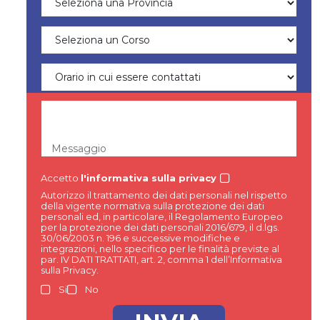
Messaggio
Accetto
l'informativa sulla privacy
Autorizzo il trattamento dei dati personali nel rispetto
della vigente normativa sulla protezione dei dati
personali ed, in particolare, il Regolamento Europeo
per la protezione dei dati personali 2016/679, il d.lgs.
30/06/2003 n. 196 e successive modifiche e
integrazioni, nello specifico per le finalità previste al
par. IV DATI TRATTATI, art. 2, comma 1 dell’Informativa
sulla Privacy.
Si
No