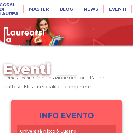
CORSI
DI
MASTER
BLOG
NEWS
EVENTI
LAUREA
Eventi
/
/
Presentazione del libro: L’agire
Home
Eventi
inatteso. Etica, razionalità e competenze
INFO EVENTO
Università Niccolò Cusano