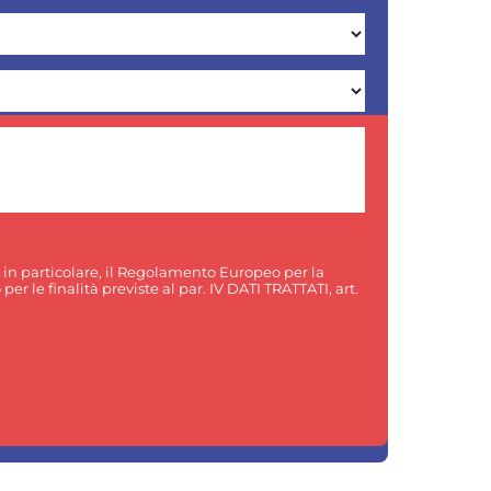
, in particolare, il Regolamento Europeo per la
er le finalità previste al par. IV DATI TRATTATI, art.