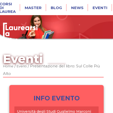
CORSI
DI
MASTER
BLOG
NEWS
EVENTI
LAUREA
Eventi
/
/
Presentazione del libro: Sul Colle Più
Home
Eventi
Alto
INFO EVENTO
Università degli Studi Guglielmo Marconi