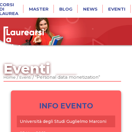
CORSI
DI
MASTER
BLOG
NEWS
EVENTI
LAUREA
Eventi
/
/
“Personal data monetization”
Home
Eventi
INFO EVENTO
Università degli Studi Guglielmo Marconi