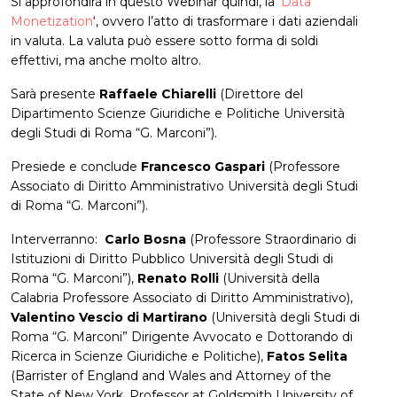
Si approfondirà in questo Webinar quindi, la ‘
Data
Monetization
‘, ovvero l’atto di trasformare i dati aziendali
in valuta. La valuta può essere sotto forma di soldi
effettivi, ma anche molto altro.
Sarà presente
Raffaele Chiarelli
(Direttore del
Dipartimento Scienze Giuridiche e Politiche Università
degli Studi di Roma “G. Marconi”).
Presiede e conclude
Francesco Gaspari
(Professore
Associato di Diritto Amministrativo Università degli Studi
di Roma “G. Marconi”).
Interverranno:
Carlo Bosna
(Professore Straordinario di
Istituzioni di Diritto Pubblico Università degli Studi di
Roma “G. Marconi”),
Renato Rolli
(Università della
Calabria Professore Associato di Diritto Amministrativo),
Valentino Vescio di Martirano
(Università degli Studi di
Roma “G. Marconi” Dirigente Avvocato e Dottorando di
Ricerca in Scienze Giuridiche e Politiche),
Fatos Selita
(Barrister of England and Wales and Attorney of the
State of New York, Professor at Goldsmith University of