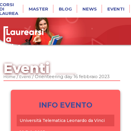
CORSI
DI
MASTER
BLOG
NEWS
EVENTI
LAUREA
Eventi
/
/
Orienteering day 16 febbraio 2023
Home
Eventi
INFO EVENTO
Università Telematica Leonardo da Vinci