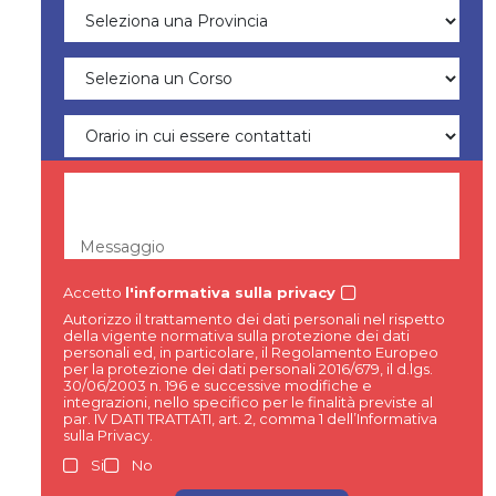
Messaggio
Accetto
l'informativa sulla privacy
Autorizzo il trattamento dei dati personali nel rispetto
della vigente normativa sulla protezione dei dati
personali ed, in particolare, il Regolamento Europeo
per la protezione dei dati personali 2016/679, il d.lgs.
30/06/2003 n. 196 e successive modifiche e
integrazioni, nello specifico per le finalità previste al
par. IV DATI TRATTATI, art. 2, comma 1 dell’Informativa
sulla Privacy.
Si
No