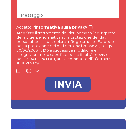
Messaggio
Accetto
l'informativa sulla privacy
Autorizzo il trattamento dei dati personali nel rispetto
della vigente normativa sulla protezione dei dati
personali ed, in particolare, il Regolamento Europeo
per la protezione dei dati personali 2016/679, il d.lgs.
30/06/2003 n. 196 e successive modifiche e
integrazioni, nello specifico per le finalità previste al
par. IV DATI TRATTATI, art. 2, comma 1 dell’Informativa
sulla Privacy.
Si
No