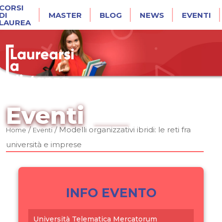
CORSI
DI
MASTER
BLOG
NEWS
EVENTI
LAUREA
Eventi
/
/
Modelli organizzativi ibridi: le reti fra
Home
Eventi
università e imprese
INFO EVENTO
Università Telematica Mercatorum