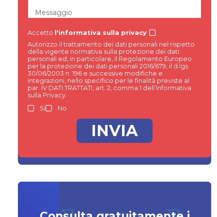
Messaggio
Accetto
l'informativa sulla privacy
Autorizzo il trattamento dei dati personali nel rispetto
della vigente normativa sulla protezione dei dati
personali ed, in particolare, il Regolamento Europeo
per la protezione dei dati personali 2016/679, il d.lgs.
30/06/2003 n. 196 e successive modifiche e
integrazioni, nello specifico per le finalità previste al
par. IV DATI TRATTATI, art. 2, comma 1 dell’Informativa
sulla Privacy.
Si
No
Consulta gratuitamente i