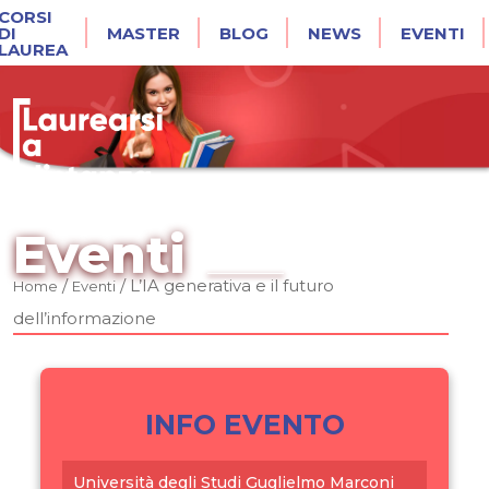
CORSI
DI
MASTER
BLOG
NEWS
EVENTI
LAUREA
Eventi
/
/
L’IA generativa e il futuro
Home
Eventi
dell’informazione
INFO EVENTO
Università degli Studi Guglielmo Marconi