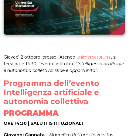
Giovedì 2 ottobre, presso l’Ateneo
unimercatorum
, si
terrà dalle 14.30 l’evento intitolato “
Intelligenza artificiale
e autonomia collettiva: sfide e opportunità”
.
Programma dell’evento
Intelligenza artificiale e
autonomia collettiva
PROGRAMMA
ORE 14:30 | SALUTI ISTITUZIONALI
Giovanni Cannata
–
Magnifico Rettore Universitas