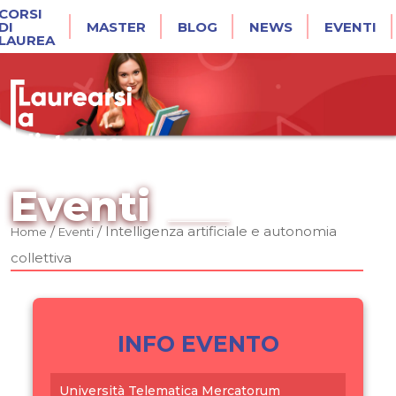
CORSI
DI
MASTER
BLOG
NEWS
EVENTI
LAUREA
Eventi
/
/
Intelligenza artificiale e autonomia
Home
Eventi
collettiva
INFO EVENTO
Università Telematica Mercatorum