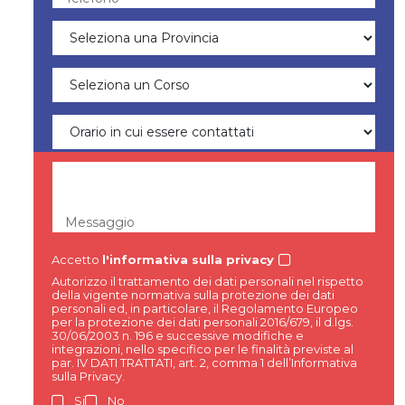
Messaggio
Accetto
l'informativa sulla privacy
Autorizzo il trattamento dei dati personali nel rispetto
della vigente normativa sulla protezione dei dati
personali ed, in particolare, il Regolamento Europeo
per la protezione dei dati personali 2016/679, il d.lgs.
30/06/2003 n. 196 e successive modifiche e
integrazioni, nello specifico per le finalità previste al
par. IV DATI TRATTATI, art. 2, comma 1 dell’Informativa
sulla Privacy.
Si
No