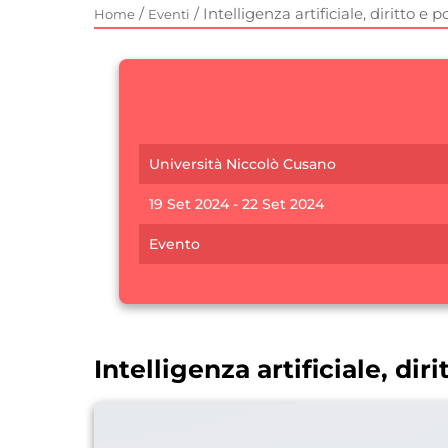
/
/
Intelligenza artificiale, diritto e po
Home
Eventi
Università Niccolò Cusano
19 Set 2024 - 22 Set 2024
Evento
Intelligenza artificiale, diri