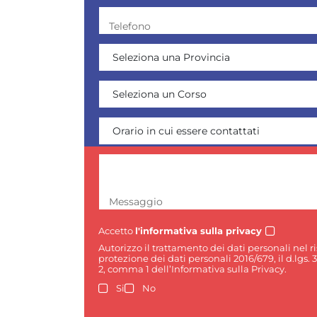
Telefono
Messaggio
Accetto
l'informativa sulla privacy
Autorizzo il trattamento dei dati personali nel 
protezione dei dati personali 2016/679, il d.lgs. 
2, comma 1 dell’Informativa sulla Privacy.
Si
No