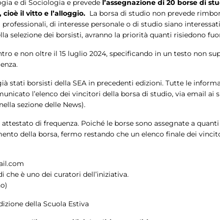
ologia e di Sociologia e prevede
l’assegnazione di 20 borse di stud
ioè il vitto e l’alloggio.
La borsa di studio non prevede rimbor
ofessionali, di interesse personale o di studio siano interessati
ella selezione dei borsisti, avranno la priorità quanti risiedono fuo
o e non oltre il 15 luglio 2024, specificando in un testo non supe
ienza.
 stati borsisti della SEA in precedenti edizioni. Tutte le inform
cato l’elenco dei vincitori della borsa di studio, via email ai si
nella sezione delle News).
un attestato di frequenza. Poiché le borse sono assegnate a quanti 
mento della borsa, fermo restando che un elenco finale dei vincit
mail.com
i che è uno dei curatori dell’iniziativa.
no)
izione della Scuola Estiva