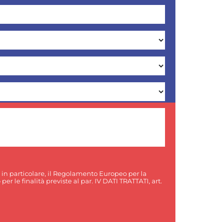
, in particolare, il Regolamento Europeo per la
er le finalità previste al par. IV DATI TRATTATI, art.