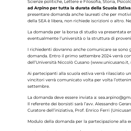
Scienze politiche, Lettere e Filosofia, Storia, Psic
ad Arpino per tutta la durata della Scuola Estiva, c
presentare domanda anche laureati che per motivi pr
della SEA è libera, non richiede iscrizioni o altro. N
La domanda per la borsa di studio va presentata entr
eventualmente l’università o la struttura di proven
I richiedenti dovranno anche comunicare se sono già
domanda. Entro il primo settembre 2024 verrà comuni
dell’Università Niccolò Cusano (www.unicusano.it, 
Ai partecipanti alla scuola estiva verrà rilasciato 
vincitori verrà comunicato volta per volta l’otteni
settembre.
La domanda deve essere inviata a: sea.arpino@g
Il referente dei borsisti sarà l’avv. Alessandro Gerard
Curatore dell’iniziativa, Prof. Enrico Ferri (Unicusa
Modulo della domanda per la partecipazione alla ed