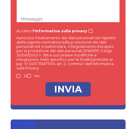
Messaggio
Accetto
l'informativa sulla privacy
Autorizzo il trattamento dei dati personali nel rispetto
della vigente normativa sulla protezione dei dati
personali ed, in particolare, il Regolamento Europeo
per la protezione dei dati personali 2016/679, il d.lgs.
30/06/2003 n. 196 e successive modifiche e
integrazioni, nello specifico per le finalità previste al
par. IV DATI TRATTATI, art. 2, comma 1 dell’Informativa
sulla Privacy.
Si
No