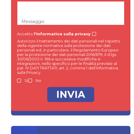
Messaggio
Accetto
l'informativa sulla privacy
Autorizzo il trattamento dei dati personali nel rispetto
della vigente normativa sulla protezione dei dati
personali ed, in particolare, il Regolamento Europeo
per la protezione dei dati personali 2016/679, il d.lgs.
30/06/2003 n. 196 e successive modifiche e
integrazioni, nello specifico per le finalità previste al
par. IV DATI TRATTATI, art. 2, comma 1 dell’Informativa
sulla Privacy.
Si
No