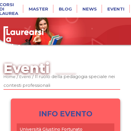
CORSI
DI
MASTER
BLOG
NEWS
EVENTI
LAUREA
Eventi
/
/
Il ruolo della pedagogia speciale nei
Home
Eventi
contesti professionali
INFO EVENTO
Università Giustino Fortunato