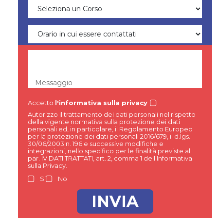
Messaggio
Accetto
l'informativa sulla privacy
Autorizzo il trattamento dei dati personali nel rispetto
della vigente normativa sulla protezione dei dati
personali ed, in particolare, il Regolamento Europeo
per la protezione dei dati personali 2016/679, il d.lgs.
30/06/2003 n. 196 e successive modifiche e
integrazioni, nello specifico per le finalità previste al
par. IV DATI TRATTATI, art. 2, comma 1 dell’Informativa
sulla Privacy.
Si
No