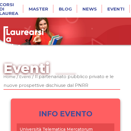
CORSI
DI
MASTER
BLOG
NEWS
EVENTI
LAUREA
Eventi
/
/
Il partenariato pubblico privato e le
Home
Eventi
nuove prospettive dischiuse dal PNRR
INFO EVENTO
Università Telematica Mercatorum