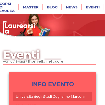
CORSI
DI
MASTER
BLOG
NEWS
EVENTI
LAUREA
Eventi
/
/
Il cervello nel cuore
Home
Eventi
INFO EVENTO
Università degli Studi Guglielmo Marconi