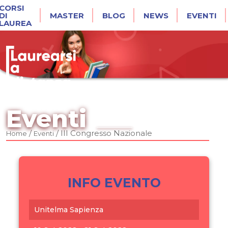
CORSI
DI
MASTER
BLOG
NEWS
EVENTI
LAUREA
Eventi
/
/
III Congresso Nazionale
Home
Eventi
INFO EVENTO
Unitelma Sapienza