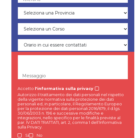
Messaggio
Accetto
l'informativa sulla privacy
Autorizzo il trattamento dei dati personali nel rispetto
della vigente normativa sulla protezione dei dati
personali ed, in particolare, il Regolamento Europeo
per la protezione dei dati personali 2016/679, il d.lgs.
30/06/2003 n. 196 e successive modifiche e
integrazioni, nello specifico per le finalità previste al
par. IV DATI TRATTATI, art. 2, comma 1 dell’Informativa
sulla Privacy.
Si
No