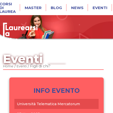
CORSI
DI
MASTER
BLOG
NEWS
EVENTI
LAUREA
Eventi
/
/
Figli di chi?
Home
Eventi
INFO EVENTO
Università Telematica Mercatorum