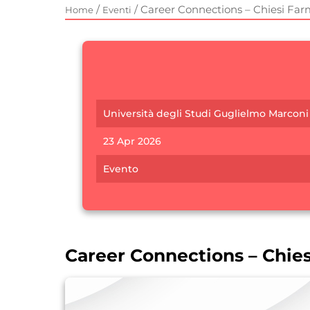
/
/
Career Connections – Chiesi Far
Home
Eventi
Università degli Studi Guglielmo Marconi
23 Apr 2026
Evento
Career Connections – Chie