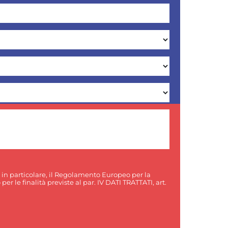
, in particolare, il Regolamento Europeo per la
er le finalità previste al par. IV DATI TRATTATI, art.