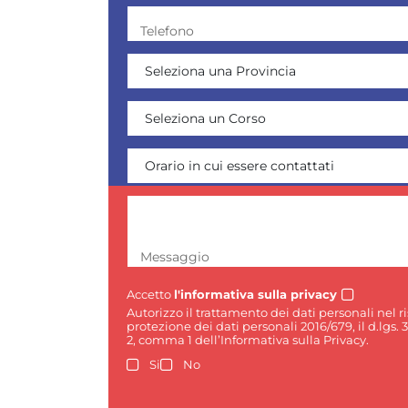
Telefono
Messaggio
Accetto
l'informativa sulla privacy
Autorizzo il trattamento dei dati personali nel 
protezione dei dati personali 2016/679, il d.lgs. 
2, comma 1 dell’Informativa sulla Privacy.
Si
No