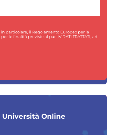
, in particolare, il Regolamento Europeo per la
er le finalità previste al par. IV DATI TRATTATI, art.
a Università Online