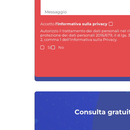
Messaggio
Accetto
l'informativa sulla privacy
Autorizzo il trattamento dei dati personali nel 
protezione dei dati personali 2016/679, il d.lgs. 
2, comma 1 dell’Informativa sulla Privacy.
Si
No
Consulta gratuit