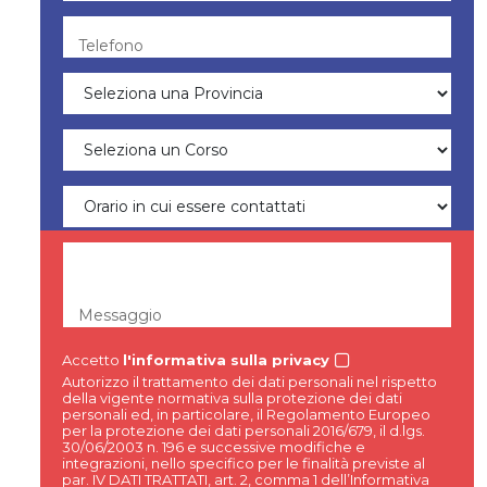
Telefono
Messaggio
Accetto
l'informativa sulla privacy
Autorizzo il trattamento dei dati personali nel rispetto
della vigente normativa sulla protezione dei dati
personali ed, in particolare, il Regolamento Europeo
per la protezione dei dati personali 2016/679, il d.lgs.
30/06/2003 n. 196 e successive modifiche e
integrazioni, nello specifico per le finalità previste al
par. IV DATI TRATTATI, art. 2, comma 1 dell’Informativa