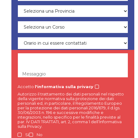
Messaggio
Accetto
l'informativa sulla privacy
Autorizzo il trattamento dei dati personali nel rispetto
della vigente normativa sulla protezione dei dati
personali ed, in particolare, il Regolamento Europeo
per la protezione dei dati personali 2016/679, il d.lgs.
30/06/2003 n. 196 e successive modifiche e
integrazioni, nello specifico per le finalità previste al
par. IV DATI TRATTATI, art. 2, comma 1 dell’Informativa
sulla Privacy.
Si
No