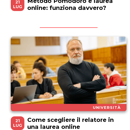
Metodo Pomodoro e laurea
21
LUG
online: funziona davvero?
UNIVERSITÀ
Come scegliere il relatore in
21
LUG
una laurea online