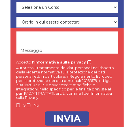
Messaggio
Accetto
l'informativa sulla privacy
Autorizzo il trattamento dei dati personali nel rispetto
della vigente normativa sulla protezione dei dati
personali ed, in particolare, il Regolamento Europeo
per la protezione dei dati personali 2016/679, il d.lgs.
30/06/2003 n. 196 e successive modifiche e
integrazioni, nello specifico per le finalità previste al
par. IV DATI TRATTATI, art. 2, comma 1 dell’Informativa
sulla Privacy.
Si
No