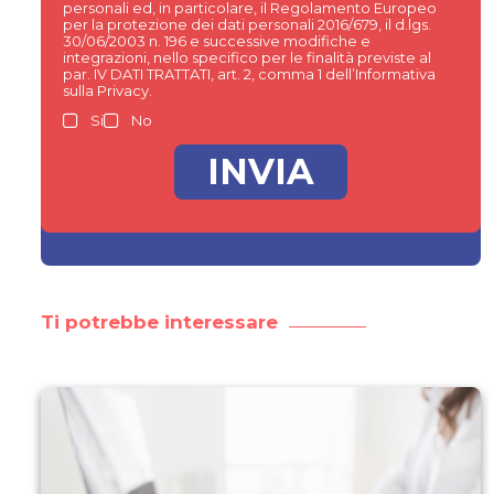
personali ed, in particolare, il Regolamento Europeo
per la protezione dei dati personali 2016/679, il d.lgs.
30/06/2003 n. 196 e successive modifiche e
integrazioni, nello specifico per le finalità previste al
par. IV DATI TRATTATI, art. 2, comma 1 dell’Informativa
sulla Privacy.
Si
No
Ti potrebbe interessare