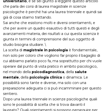
universitario
, e se sei giunto a leggere questo articolo
che parla dei corsi di laurea magistrale in scienze
psicologiche è perché hai una laurea triennale e quindi sai
già di cosa stiamo trattando.
Sai anche che esistono molti e diversi orientamenti, e
che per avere un quadro esaustivo di tutti questi e degli
avanzamenti materia, dei risultati a cui questa scienza è
giunta in termini di comprensione del suo oggetto di
studio bisogna studiare. \
La scelta di
magistrale in psicologia
è fondamentale,
non solo per coloro che vogliono far proprio il bagaglio di
cui abbiamo parlato poco fa, ma soprattutto per chi vuole
operare dal punto di vista pratico in ambito psicologico,
nel mondo della
psicodiagnostica
, della
salute
mentale
, della
psicologia clinica
o dinamica. Le
possibilità sono tante e diverse, ma solo con una
preparazione adeguata ci si può incamminare per questo
sentiero.
Dopo una laurea triennale in scienze psicologiche quali
sono le possibilità di scelta che si trova davanti il
laureato? Quali orientamenti si possono perseguire per